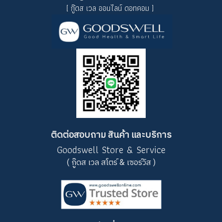
[ กู๊ดส เวล ออนไลน์ ดอทคอม ]
ติดต่อสอบถาม สินค้า และบริการ
Goodswell Store & Service
( กู๊ดส เวล สโตร์ & เซอร์วิส )