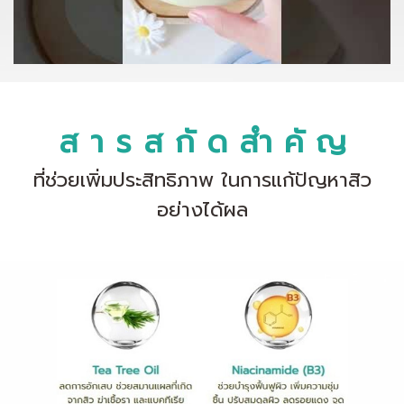
ส า ร ส กั ด สำ คั ญ
ที่ช่วยเพิ่มประสิทธิภาพ ในการแก้ปัญหาสิว
อย่างได้ผล