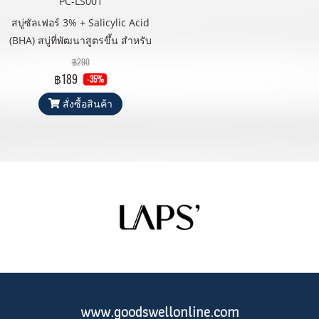
PC-LS001
สบู่ซัลเฟอร์ 3% + Salicylic Acid
(BHA) สบู่ที่พัฒนาสูตรขึ้น สำหรับ
ผู้ที่เป็นสิวโดยเฉพาะ ใช้ได้ทั้งผิว
฿290
หน้า และผิวกาย อุดมไปด้วยสาร
฿189
-35%
สกัดที่ช่วยในการแก้ปัญหาสิวได้
สั่งซื้อสินค้า
โดยตรง อย่างมีประสิทธิภาพ โดย
มีจุดเด่นที่ความอ่อนนุ่ม และอ่อน
โยนต่อผิวที่เป็นสิว ที่บอบบาง และ
แพ้ง่าย มีปลอดภัยและเห็นผลลัพธ์
ได้อย่างชัดเจน ผ่านการทดสอบ
Dermatologically Tested โดย
แพทย์ผู้เชี่ยวชาญทางด้านผิวหนัง
จึงมั่นใจได้ในคุณภาพและความ
ปลอดภัย
www.goodswellonline.com