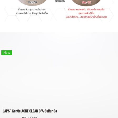
New
LAPS' Gentle ACNE CLEAR 3% Sulfur Soap | แลปส์ สบู่ซัลเฟอร์ สูตรอ่อนโยนพ